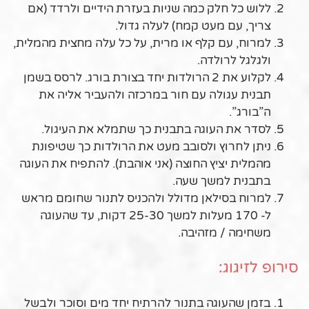
ללוש כל חלק כמה שניות בעזרת הידיים ולרדד (אם
צריך, עם מעט קמח) לעלה גדול.
למרוח, עם קלף או מרית, על כל עלה מחצית מהמלית,
ולגלגל לרולדה.
לקלוע את 2 הרולדות יחד בצורת בורג. לרסס בשמן
תבנית עגולה עם חור במרכזה ולהעביר אליה את
ה”בורג”.
לסדר את העוגה בתבנית כך שתמלא את העיגול.
ניתן לחרוץ ולסובב מעט את הרולדות כך שטיפונת
מהמלית יציץ החוצה (אני אוהבת). להתפיח את העוגה
בתבנית למשך שעה.
למרוח בסילאן מדולל ולהכניס לתנור שחומם מראש
ל- 170 מעלות למשך 25-30 דקות, עד שהעוגה
משחימה / מזהיבה.
סירופ לזיגוג:
בזמן שהעוגה בתנור להרתיח יחד מים וסוכר ולבשל