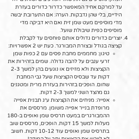
עד למרקם אחיד המאפשר כדרור כדורים בעזרת
הידיים, בלי שהן נדבקות. הערה: אם התערובת יבשה
מדי מוסיפים מעט שמן זית ואם היא דביקה מדי
מוסיפים כפית שיבולת שועל.
יוצרים כדורים גדולים אותם פוחסים עד לקבלת
קציצה בגודל ובצורת המבורגר. כעת יש 2 אפשרויות:
טיגון: מחממים מחבת פסים עם 2 כפות שמן
זרעי ענבים על להבה גדולה. שמים בזהירות את
הקציצות ולא מזיזים או נוגעים בהן למשך 2-3
דקות עד שבסיס הקציצות שעל גבי המחבת
שחום. הופכים בזהירות בעזרת מרית ומטגנים
גם מהצד השני למשך 2-3 דקות.
אפייה: מניחים את הקציצות ע״ג תבנית אפייה
מרופדת בנייר אפייה משומן. מרססים את
ההמבורגרים במעט תרסיס שמן ואופים ב-180
מעלות למשך 15 דקות. הופכים, מרססים שוב
בתרסיס שמן ואופים עוד 10-12 דקות. חשוב
לא לייבש את הקציצות יתר על המידה!