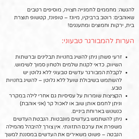
להגשה: מחממים לחמנייה חצויה, מוסיפים רטבים
שאוהבים: רוטב ברביקיו, מיונז – טופונז, קטשופ תוצרת
בית, ירקות וחמוצים ומתענגים!
הערות להמבורגר טבעוני:
זרעי פשתן ניתן להשיג בחנויות תבלינים וברשתות
השיווק. כדאי לקנות שלמים ולטחון סמוך לשימוש.
לקבלת המבורגר עדשים טבעוני ללא גלוטן יש
להשתמש בשיבולת שועל ללא גלוטן – להשיג בחנויות
טבע.
הקציצות שומרות על עסיסיות גם אחרי לילה במקרר
וניתן לחמם אותן שוב או לאכול קר (אני אוהבת)
כנשנוש בארוחת ביניים.
ניתן להשתמש בעדשים מונבטות. הנבטת העדשים
משפרת את ערכם התזונתי. אין צורך להיבהל מהמילה
הנבטה – פשוט משאירים את העדשים במסננת למשך