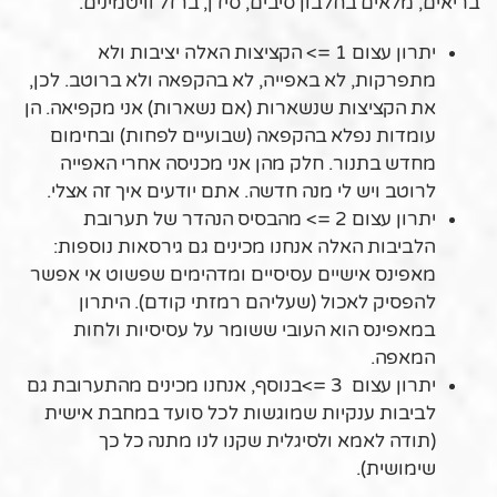
בריאים, מלאים בחלבון סיבים, סידן, ברזל וויטמינים.
יתרון עצום 1 => הקציצות האלה יציבות ולא
מתפרקות, לא באפייה, לא בהקפאה ולא ברוטב. לכן,
את הקציצות שנשארות (אם נשארות) אני מקפיאה. הן
עומדות נפלא בהקפאה (שבועיים לפחות) ובחימום
מחדש בתנור. חלק מהן אני מכניסה אחרי האפייה
לרוטב ויש לי מנה חדשה. אתם יודעים איך זה אצלי.
יתרון עצום 2 => מהבסיס הנהדר של תערובת
הלביבות האלה אנחנו מכינים גם גירסאות נוספות:
מאפינס אישיים עסיסיים ומדהימים שפשוט אי אפשר
להפסיק לאכול (שעליהם רמזתי קודם). היתרון
במאפינס הוא העובי ששומר על עסיסיות ולחות
המאפה.
יתרון עצום 3 =>בנוסף, אנחנו מכינים מהתערובת גם
לביבות ענקיות שמוגשות לכל סועד במחבת אישית
(תודה לאמא ולסיגלית שקנו לנו מתנה כל כך
שימושית).