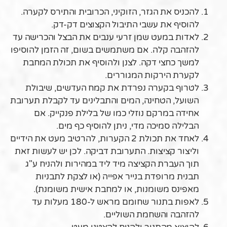
להכניס את הגזר, הזוקיני, הכרובית והתירס לקערה.
להוסיף את עשבי התיבול הקצוצים דק-דק.
לאדות במעט שמן זרעי ענבים את הבצל והכרישה עד
להזהבה קלה. אם משתמשים בשום, זה הזמן להוסיפו
למשך כחצי דקה. לצנן ולהוסיף את תכולת המחבת
לקערת הירקות המגוררים.
לטרוף בקערה נפרדת את קמח העדשים, שיבולת
השועל, הטחינה, המים והתבלינים עד לקבלת תערובת
אחידה במרקם נוזלי כמו של בלילת פנקייק. אם
הבלילה סמיכה מדי, ניתן להוסיף כף מים.
לאחד את תכולת 2 הקערות, להרטיב מעט את הידיים
וליצור קציצות. התערובת דביקה. לכן יש לעשות זאת
תוך העברת הקציצה מיד ליד במהירות ולהניח ע"ג
תבנית מרופדת בנייר אפייה (או לצקת לתבניות
מאפינס משומנות, או למחבת אישית משומנת).
לאפות בתנור שחומם מראש ל-180 מעלות עד
להזהבה והשחמת השוליים.