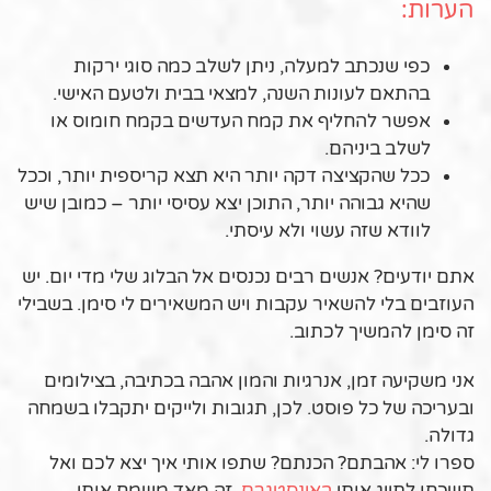
הערות:
כפי שנכתב למעלה, ניתן לשלב כמה סוגי ירקות
בהתאם לעונות השנה, למצאי בבית ולטעם האישי.
אפשר להחליף את קמח העדשים בקמח חומוס או
לשלב ביניהם.
ככל שהקציצה דקה יותר היא תצא קריספית יותר, וככל
שהיא גבוהה יותר, התוכן יצא עסיסי יותר – כמובן שיש
לוודא שזה עשוי ולא עיסתי.
אתם יודעים? אנשים רבים נכנסים אל הבלוג שלי מדי יום. יש
העוזבים בלי להשאיר עקבות ויש המשאירים לי סימן. בשבילי
זה סימן להמשיך לכתוב.
אני משקיעה זמן, אנרגיות והמון אהבה בכתיבה, בצילומים
ובעריכה של כל פוסט. לכן, תגובות ולייקים יתקבלו בשמחה
גדולה.
ספרו לי: אהבתם? הכנתם? שתפו אותי איך יצא לכם ואל
תשכחו לתייג אותי
באינסטגרם
. זה מאד משמח אותי.