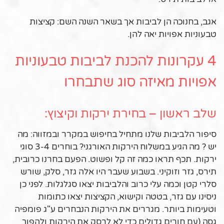
אגב, בחנוכה הן לביבות אך בשאר השנה השם: קציצות
טבעוניות אפויות יאה להן.
4 עקרונות להכנת לביבות טבעוניות
אפויות מאיזה סוג שתבחרו
שלב ראשון – בחירת ירקות וקיצוץ:
סיפור הלביבות שלנו מתחיל בחיפוש במקרר ובמזווה: מה
יש ? מה הגיע במשלוח הירקות האורגני? בוחרים 3-4 סוגי
ירקות. תכף תראו כמה זה קל ופשוט. הפעם בחרנו כרובית,
תירס, גזר וזוקיני. בשבוע שעבר היו אלה גזר, סלק, שורש
סלרי קטן וכמה עלי כרוב והלביבות יצאו סגלגלות. לפני כן
ניסינו עם גזר, בטטה וקישוא, הקציצות יצאו כתומות
וטעימות ביותר. מגררים את הירקות הנבחרים ע"ג פומפיה
גסה (עם חורים גדולים כדי לא לרסק את הירקות ולהפוך