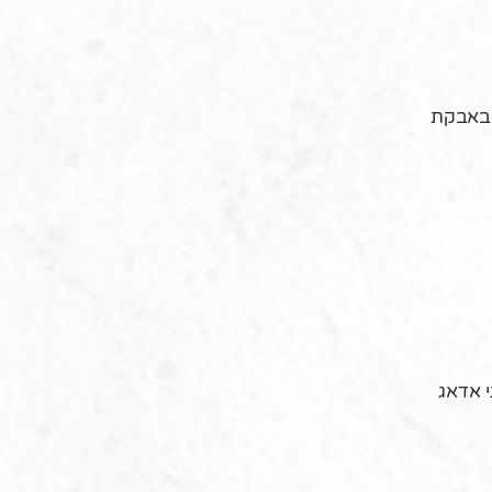
ר, לצנן ולפדר באבקת
 אדאג