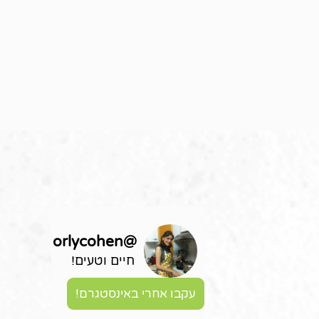
orlycohen
@
חיים וטעים!
עקבו אחרי באינסטגרם!