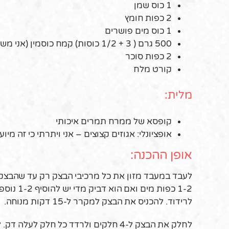
1 כוס שמן
2 כפות חומץ
1 כוס מים פושרים
500 גרם ( 3 + 1/2 כוסות) קמח כוסמין (אני משלבת כוסמין לבן עם כוסמין מלא. אפשר להכין גם עם קמח חיטה רגיל)
2 כפות סוכר
קורט מלח
מלית:
קופסא של ממרח תמרים איכותי
אופציונלי: אגוזים קצוצים – אני ויתרתי כי זה מיו
אופן ההכנה:
לעבד במעבד מזון את כל מרכיבי הבצק רק עד שהבצק ח
1-2 כפות
לרידוד. להכניס את הבצק למקרר ל-15 דקות מנוחה.
לחלק את הבצק ל-4 חלקים ולרדד כל חלק