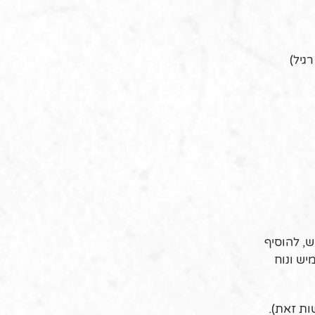
, להוסיף
 לגמיש ונוח
שות זאת).