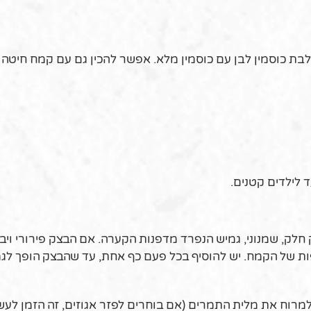
עד לילדים קטנים.
לק, שמנוני, גמיש הנפרד מדפנות הקערה. אם הבצק פירורי ויבש
 מים ואם הוא דביק מדי יש להוסיף 1-2 נוספות של הקמח. יש להוסיף בכל פעם כף אחת, עד שהבצק הופך
 לעלה דק. למרוח את מלית התמרים (אם בוחרים לפזר אגוזים, זה הזמן לע