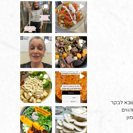
 שבא לבקר
ווים
ון