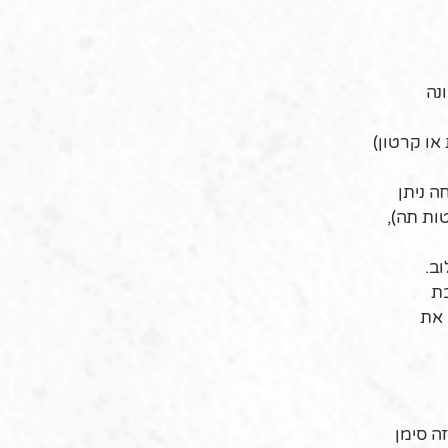
נה
ו קרטון)
ה ניתן
ות תה),
ב.
בת
 את
ה סימן