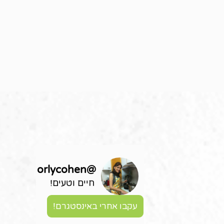
orlycohen
@
חיים וטעים!
עקבו אחרי באינסטגרם!