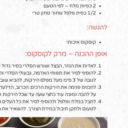
2 כפיות מלח – לפי הטעם
1/2 כפית פלפל שחור טחון טרי
להגשה:
קוסקוס איכותי
אופן ההכנה – מרק לקוסקוס:
לאדות את הגזר, הבצל ושורש הסלרי בסיר גדול עם מעט שמן במשך 3 דקות, להוסיף א
להוסיף לסיר את תפוחי האדמה, גבעולי הסלרי וה
לגובה של 3 ס״מ מעל מפלס הירקות, להביא שוב לרתיחה ולבשל על להבה נמוכה 20 דקות.
להכניס פנימה את הירקות הרכים: הכרוב, הדלעת
על להבה נמוכה עוד כחצי שעה עד שכל הירקות רכ
לטעום ולתקן תיבול במידת הצורך. להשאיר את המרק מכוסה עו