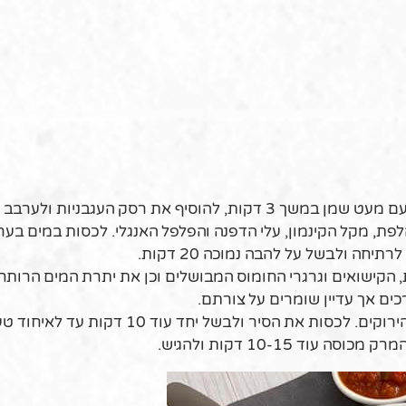
ת רסק העגבניות ולערבב יחד כדקה.
לפת, מקל הקינמון, עלי הדפנה והפלפל האנגלי. לכסות במים בער
, הקישואים וגרגרי החומוס המבושלים וכן את יתרת המים הרותח
ים אך עדיין שומרים על צורתם.
לתבל במלח ופלפל ולהוסיף לסיר את כל העלים הירוקים. לכסות את הסיר ולבשל יחד עוד 10
ד 10-15 דקות ולהגיש.