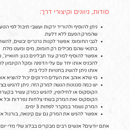
סודות, גיוונים וקיצורי דרך:
ניתן להוסיף ולהוריד ירקות ועשבי תיבול לפי הטע
שהמרק הפעם ללא דלעת.
לגבי החומוס: אפשר לקנות גרגרים יבשים, להש
בתנאי שהם מכילים רק חומוס, מים ומעט מלח.
אפשר להוסיף למרק עוד תבלינים כגון: חוואייג',
להכניס אותו יחד עם עלי הדפנה ומקל הקינמון ל
אותו ניתן להשיג בחנויות לכלי בית.
מי שלא אוהב את העלים הירוקים יכול להוציא א
יש כמה סגנונות הגשה למרק הזה: ניתן להגיש 
הקוסקוס או לחילופין, להגיש כמרק עשיר בקער
הקוסקוס ואת המרק בשתי צלחות נפרדות וכל א
המרק נשמר במקרר לפחות 3 ימים.
אפשר להגיש את המרק גם עם קינואה, בורגול או או
אתם יודעים? אנשים רבים מבקרים בבלוג שלי מדי יום. 