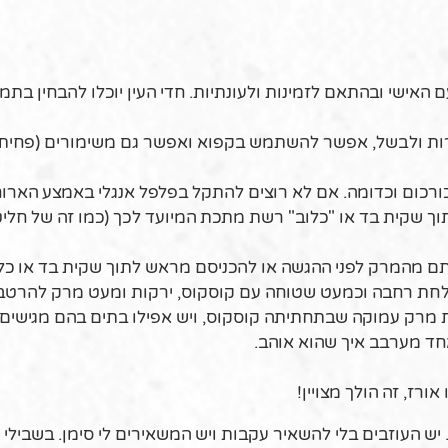
ם האישי ובהתאם לזמינות ולעונתיות. חדי העין יוכלו להבחין בתמו
רות ולבשל, אפשר להשתמש בקפוא ואפשר גם משימורים (פחית א
 כורכום וכדומה. אם לא רוצים להתקל בפלפל אנגלי באמצע הארוח
תוך שקית בד או "כלוב" רשת מתכת המיועד לכך (כמו זה של חליט
ותם מהמרק לפני ההגשה או להכניסם מראש לתוך שקית בד או כלו
בצלחת רחבה וכמעט שטוחה עם קוסקוס, ירקות ומעט מרק להרט
ת מרק עמוקה שבתחתיתה קוסקוס, ויש אפילו בתים בהם מגישים
חד מערבב איך שהוא אוהב.
רז, זה הולך מצויין!
יש העוזבים בלי להשאיר עקבות ויש המשאירים לי סימן. בשבילי ז