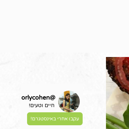
orlycohen
@
חיים וטעים!
עקבו אחרי באינסטגרם!
ל