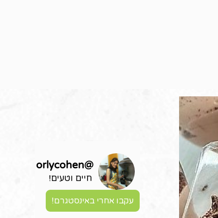
orlycohen
@
חיים וטעים!
עקבו אחרי באינסטגרם!