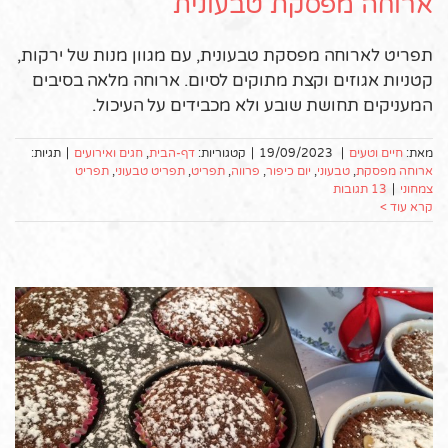
ארוחה מפסקת טבעונית
תפריט לארוחה מפסקת טבעונית, עם מגוון מנות של ירקות,
קטניות אגוזים וקצת מתוקים לסיום. ארוחה מלאה בסיבים
המעניקים תחושת שובע ולא מכבידים על העיכול.
מאת:
חיים וטעים
|
19/09/2023
|
קטגוריות:
דף-הבית
,
חגים ואירועים
|
תגיות:
ארוחה מפסקת
,
טבעוני
,
יום כיפור
,
פרווה
,
תפריט
,
תפריט טבעוני
,
תפריט
צמחוני
|
13 תגובות
קרא עוד >