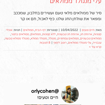
עלי מנגולד ממולאים
סיר של ממולאים מלאי טעם ועשירים בחלבון, שמככב
ומפאר את שולחן החג שלנו. כיף לאכול, חם או קר
מאת:
חיים וטעים
|
10/04/2022
|
קטגוריות:
דף-הבית
,
ממולאים
|
תגיות:
אוכלי
קטניות
,
ארוחת חג
,
ארוחת חג טבעונית
,
ללא קטניות
,
ממולאים
,
ממולאים בתנור
,
ממולאים טבעוניים
,
ממולאים צמחוניים
,
מנגולד
,
מנגולד ממולא
,
מנגולד ממולא טבעוני
,
עגבנייה
,
עלי מנגולד ממולאים
,
רוטב לימוני
|
8 תגובות
קרא עוד >
orlycohen
@
חיים וטעים!