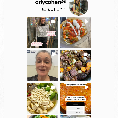
orlycohen
@
חיים וטעים!