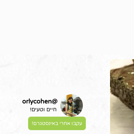
orlycohen
@
חיים וטעים!
עקבו אחרי באינסטגרם!