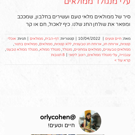
עלי מנגולד ממולאים
סיר של ממולאים מלאי טעם ועשירים בחלבון, שמככב
ומפאר את שולחן החג שלנו. כיף לאכול, חם או קר
מאת:
חיים וטעים
|
10/04/2022
|
קטגוריות:
דף-הבית
,
ממולאים
|
תגיות:
אוכלי
קטניות
,
ארוחת חג
,
ארוחת חג טבעונית
,
ללא קטניות
,
ממולאים
,
ממולאים בתנור
,
ממולאים טבעוניים
,
ממולאים צמחוניים
,
מנגולד
,
מנגולד ממולא
,
מנגולד ממולא טבעוני
,
עגבנייה
,
עלי מנגולד ממולאים
,
רוטב לימוני
|
8 תגובות
קרא עוד >
orlycohen
@
חיים וטעים!