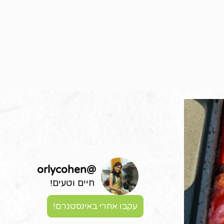
orlycohen
@
חיים וטעים!
עקבו אחרי באינסטגרם!