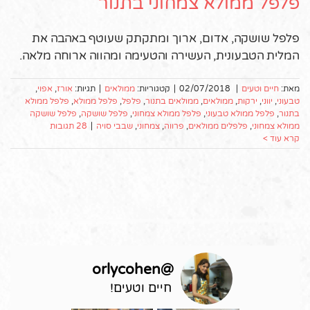
פלפל ממולא צמחוני בתנור
פלפל שושקה, אדום, ארוך ומתקתק שעוטף באהבה את
המלית הטבעונית, העשירה והטעימה ומהווה ארוחה מלאה.
מאת:
חיים וטעים
|
02/07/2018
|
קטגוריות:
ממולאים
|
תגיות:
אורז
,
אפוי
,
טבעוני
,
יווני
,
ירקות
,
ממולאים
,
ממולאים בתנור
,
פלפל
,
פלפל ממולא
,
פלפל ממולא
בתנור
,
פלפל ממולא טבעוני
,
פלפל ממולא צמחוני
,
פלפל שושקה
,
פלפל שושקה
ממולא צמחוני
,
פלפלים ממולאים
,
פרווה
,
צמחוני
,
שבבי סויה
|
28 תגובות
קרא עוד >
orlycohen
@
חיים וטעים!