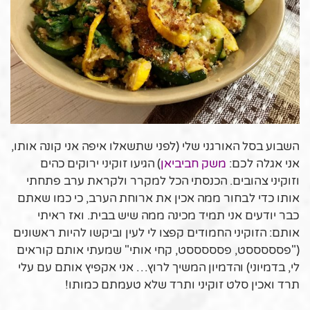
השבוע בסל האורגני שלי (לפני שתשאלו איפה אני קונה אותו,
אני אגלה לכם:
משק חביביאן
) הגיעו זוקיני ירוקים כהים
וזוקיני צהובים. הכנסתי הכל למקרר ולקראת ערב פתחתי
אותו כדי לבחור ממה אכין את ארוחת הערב, כי כמו שאתם
כבר יודעים אני תמיד מכינה ממה שיש בבית. ואז ראיתי
אותם: הזוקיני החמודים קפצו לי לעין וביקשו להיות ראשונים
("פסססססט, פסססססט, קחי אותי" שמעתי אותם קוראים
לי, בדמיוני) והדמיון המשיך לרוץ… אני אקפיץ אותם עם עלי
תרד ואכין סלט זוקיני ותרד שלא טעמתם כמותו!