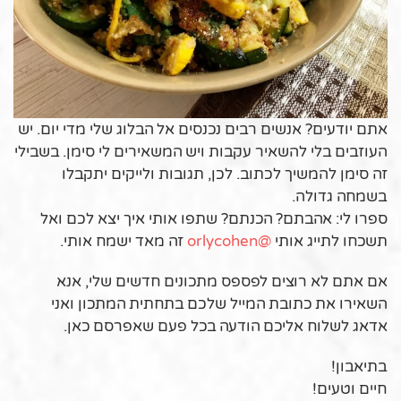
אתם יודעים? אנשים רבים נכנסים אל הבלוג שלי מדי יום. יש
העוזבים בלי להשאיר עקבות ויש המשאירים לי סימן. בשבילי
זה סימן להמשיך לכתוב. לכן, תגובות ולייקים יתקבלו
בשמחה גדולה.
ספרו לי: אהבתם? הכנתם? שתפו אותי איך יצא לכם ואל
תשכחו לתייג אותי
@orlycohen
זה מאד ישמח אותי.
אם אתם לא רוצים לפספס מתכונים חדשים שלי, אנא
השאירו את כתובת המייל שלכם בתחתית המתכון ואני
אדאג לשלוח אליכם הודעה בכל פעם שאפרסם כאן.
בתיאבון!
חיים וטעים!