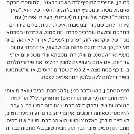
כמובן, שחייבים להוסיף לזה משהו קראנצ'י, לתוספת מרקם
ואוממי, משהו שמקפיץ את כל המנה. הסוד שלי הוא: "פאן
גרטטה" שילוב של שמן זית (ישראלי, בעל תו איכות) עם
פירורי לחם שמקורו במטבח האיטלקי. מתקבלים פירורים
במרקם ובטעם שמזכיר פרמזן. זה פטנט שלמדתי מסבתא
ממה שלי שקראה לזה: "פרמזן לעניים", אך זה לא ראה גבינה
מעולם, כך שזה זה גם פרווה וגם טבעוני, אז זרמתי עם זה.
מעניין איך הפטנטים שלמדתי מסבתא שלי משמשים אותי
עד היום. אם אתם מעוניינים להכין החליפו את פירורי הלחם
ב- 1 כף קמח מצה + 2 כפות שקדים גרוסים, או שתשתמשו
בפירורי לחם ללא גלוטן המתאימים לפסח.
לפני המתכון, בואו נדבר רגע על המחבת. רבים שואלים אותי
"למה החביתה (עדשים או חומוס) מתפרקת לי"? או "למה
הטורטיות שלי נדבקות למחבת"? אז הנה התשובה. מעבר
למיומנות שאותה רוכשים, אין ברירה, בדם יזע ודמעות (טוב,
לא חייבים דם), האלמנט השני הוא המחבת. חשוב שזו תהיה
מחבת נון סטיק טובה ובריאה, מבית טוב, בלי מתכות כבדות