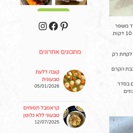
עוד פוסטים
stagram
Facebook
Pinterest
ת ומשהו מתוק תמיד משפר
את מצב הרוח. נכון? לכן, הלכתי על קינוחי כוסות מהירי הכנה בשכבות של פירות וקרם "גבינתי" שלא יאמינו שהכנתם ב- 10 דקות.
מתכונים אחרונים
ם לקחת רק
כבת הקרם
קובה דלעת
טבעונית
ם בסדר
05/01/2026
וזים
קראמבל תפוחים
טבעוני ללא גלוטן
12/07/2025