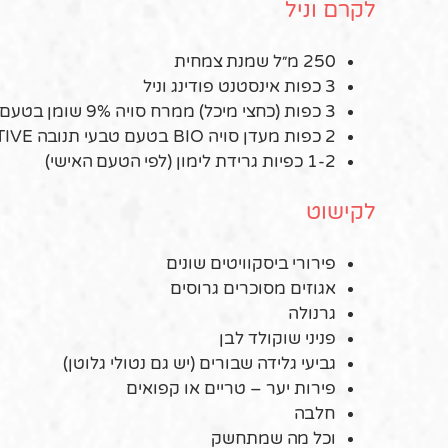
לקרם וניל
250 מ״ל שמנת צמחית
3 כפות אינסטנט פודינג וניל
3 כפות (כחצי מיכל)
ממרח סויה 9% שומן בטעם טבעי תנובה
2 כפות מעדן סויה
BIO
בטעם טבעי תנובה
TIVE
1-2 כפיות גרידת לימון (לפי הטעם האישי)
לקישוט
פירורי ביסקוויטים שונים
אגוזים מסוכרים גרוסים
גרנולה
פניני שוקולד לבן
גביעי גלידה שבורים (יש גם נטולי גלוטן)
פירות יער – טריים או קפואים
חלבה
וכל מה שמתחשק