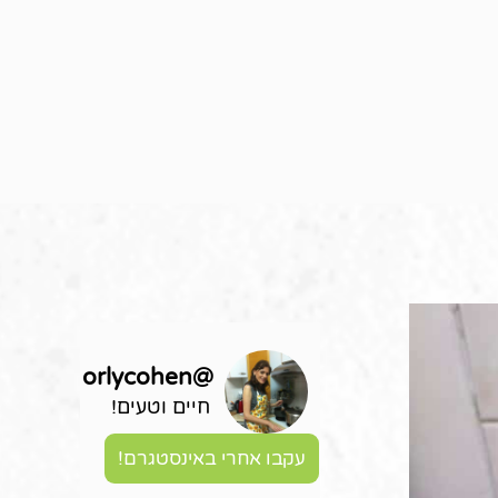
orlycohen
@
חיים וטעים!
עקבו אחרי באינסטגרם!