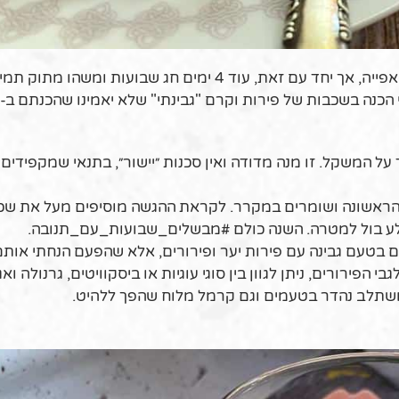
בימים המאתגרים האלה, לא תמיד "יש ראש" לבישול ואפייה, אך יחד עם זאת, עוד 4 ימים חג שבועו
 על המשקל. זו מנה מדודה ואין סכנות ״יישור״, בתנאי שמקפידי
 הראשונה ושומרים במקרר. לקראת ההגשה מוסיפים מעל את ש
ולע בול למטרה. השנה כולם #מבשלים_שבועות_עם_תנובה.
רם בטעם גבינה עם פירות יער ופירורים, אלא שהפעם הנחתי אות
פירורים, ניתן לגוון בין סוגי עוגיות או ביסקוויטים, גרנולה ואג
 משתלב נהדר בטעמים וגם קרמל מלוח שהפך ללהיט.