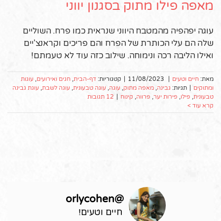
מאפה פילו מתוק בסגנון יווני
עוגה יפהפיה מהמטבח היווני שנראית כמו פרח. השוליים
שלה הם עלי הכותרת של הפרח והם פריכים וקראנצ'יים
ואילו הליבה רכה ונימוחה. שילוב כזה עוד לא טעמתם!
מאת:
חיים וטעים
|
11/08/2023
|
קטגוריות:
דף-הבית
,
חגים ואירועים
,
עוגות
ומתוקים
|
תגיות:
גבינה
,
מאפה מתוק
,
עוגה
,
עוגה טבעונית
,
עוגה לשבת
,
עוגת גבינה
טבעונית
,
פילו
,
פירות יער
,
פרווה
,
קינוח
|
12 תגובות
קרא עוד >
orlycohen
@
חיים וטעים!