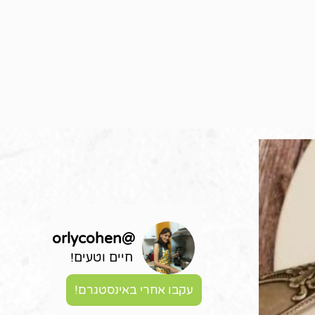
orlycohen
@
חיים וטעים!
עקבו אחרי באינסטגרם!