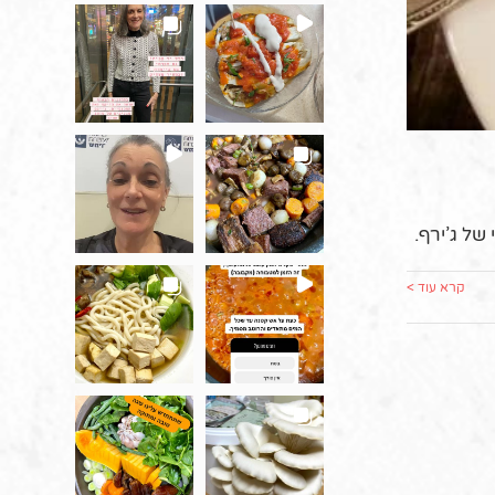
של ג’ירף.
קרא עוד >