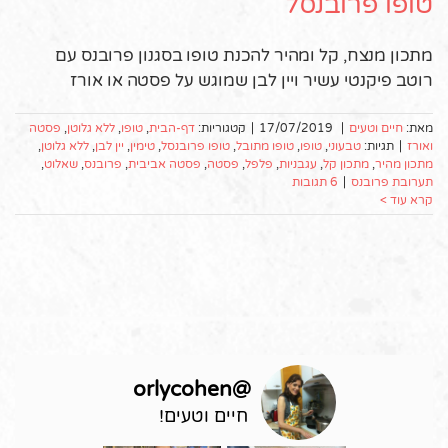
טופו פרובנסל
מתכון מנצח, קל ומהיר להכנת טופו בסגנון פרובנס עם
רוטב פיקנטי עשיר ויין לבן שמוגש על פסטה או אורז
מאת:
חיים וטעים
|
17/07/2019
|
קטגוריות:
דף-הבית
,
טופו
,
ללא גלוטן
,
פסטה
ואורז
|
תגיות:
טבעוני
,
טופו
,
טופו מתובל
,
טופו פרובנסל
,
טימין
,
יין לבן
,
ללא גלוטן
,
מתכון מהיר
,
מתכון קל
,
עגבניות
,
פלפל
,
פסטה
,
פסטה אביבית
,
פרובנס
,
שאלוט
,
תערובת פרובנס
|
6 תגובות
קרא עוד >
orlycohen
@
חיים וטעים!