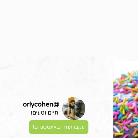
orlycohen
@
חיים וטעים!
עקבו אחרי באינסטגרם!