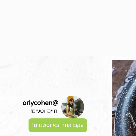
orlycohen
@
חיים וטעים!
עקבו אחרי באינסטגרם!