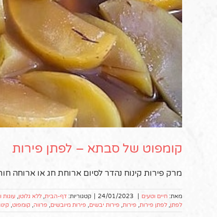
קומפוט של סבתא – לפתן פירות
מרק פירות קינוח נהדר לסיום ארוחת חג או ארוחה חור
מאת:
חיים וטעים
|
24/01/2023
|
קטגוריות:
דף-הבית
,
ללא גלוטן
,
עוגות 
לפתן
,
לפתן פירות
,
פירות
,
פירות יבשים
,
פירות מיובשים
,
פרווה
,
קומפוט
,
קינו