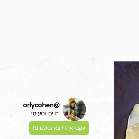
orlycohen
@
חיים וטעים!
עקבו אחרי באינסטגרם!