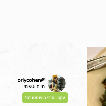
orlycohen
@
חיים וטעים!
עקבו אחרי באינסטגרם!
סלטים