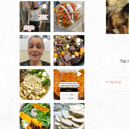
 של
קרא עוד >