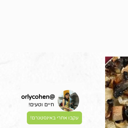
orlycohen
@
חיים וטעים!
עקבו אחרי באינסטגרם!
ללא ג