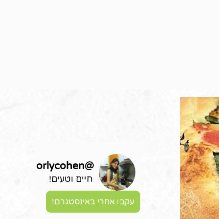
orlycohen
@
חיים וטעים!
עקבו אחרי באינסטגרם!