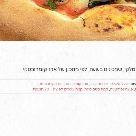
יטלקי, שמכינים בשעה, לפי מתכון של ארז קומרובסקי
יות:
אוכל איטלקי
,
ארוחת ערב
,
ארז קומורובסקי
,
ארז קומרובסקי
,
,
פיצה נפוליטנית
,
קמח קסם סוגת
,
קמח שמרים לפיצה
|
20 תגובות