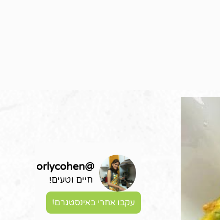
orlycohen
@
חיים וטעים!
עקבו אחרי באינסטגרם!
דף-ה