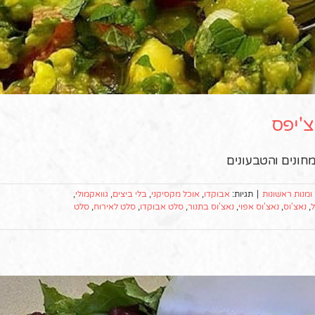
צ'יפס
חונים והטבעונים
ומנות ראשונות
|
תגיות:
אבוקדו
,
אוכל מקסיקני
,
בלי ביצים
,
גוואקמולי
,
ל
,
נאצ'וס
,
נאצ'וס אפוי
,
נאצ'וס בתנור
,
סלט אבוקדו
,
סלט לאירוח
,
סלט