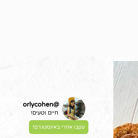
orlycohen
@
חיים וטעים!
עקבו אחרי באינסטגרם!