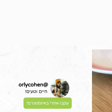
orlycohen
@
חיים וטעים!
עקבו אחרי באינסטגרם!