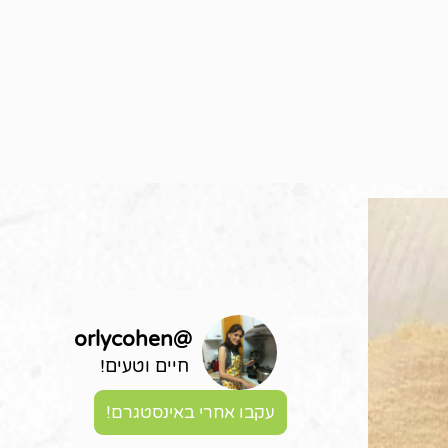
orlycohen
@
חיים וטעים!
עקבו אחרי באינסטגרם!