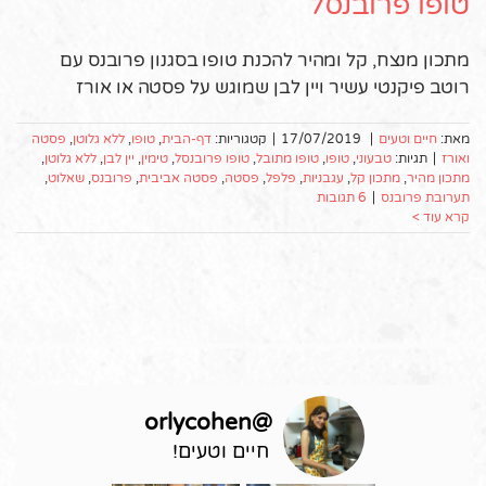
טופו פרובנסל
מתכון מנצח, קל ומהיר להכנת טופו בסגנון פרובנס עם
רוטב פיקנטי עשיר ויין לבן שמוגש על פסטה או אורז
מאת:
חיים וטעים
|
17/07/2019
|
קטגוריות:
דף-הבית
,
טופו
,
ללא גלוטן
,
פסטה
ואורז
|
תגיות:
טבעוני
,
טופו
,
טופו מתובל
,
טופו פרובנסל
,
טימין
,
יין לבן
,
ללא גלוטן
,
מתכון מהיר
,
מתכון קל
,
עגבניות
,
פלפל
,
פסטה
,
פסטה אביבית
,
פרובנס
,
שאלוט
,
תערובת פרובנס
|
6 תגובות
קרא עוד >
orlycohen
@
חיים וטעים!