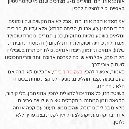
אותם: אוזני המן מהירים מ-2 מצרכים שגם מי שחסר ניסיון
באפייה יכול להצליח להכין.
אני מאד אוהבת אוזני המן, אבל לא את הקשים שהיו נהוגים
בבית סבתי (ע״ע אבנים, סליחה סבתא) אלא עדינים, פריכים
ומלאים בשפע מליות מתוקות, כגון: תמרים, ממרח שוקולד
ואגוזי לוז, טחינה ושוקולד, רחת לוקום (זו המסורת הביתית
שלנו), אגוזים וקינמון, ריבה ואגוזים. גולת הכותרת בשבילי זו
מלית פרג, אבל היא שייכת לגירסה ארוכה יותר והרי התכנסנו
לשם קיצורי דרך.
כאמור, אפשר להכין
בצק פריך ביתי
, אך כלום לא יקרה אם
פעם בשנה נקצר תהליכים. מגיעה לנו קצת נוחות בשגרה
הלא נוחה הזו.
בשיטה הזו, כל אחד יכול להצליח להכין אוזני המן. בלי קירור,
הקפאה וזמן המתנה. מתקבלים 30 משולשים פריכים
מלאים במלית מתוקה, שהם ממש תענוג עם קפה או תה.
אחרי בדיקה מעמיקה: לצערי, אין לקנות בצק פריך ללא
גלוטן.