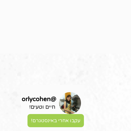
orlycohen
@
חיים וטעים!
עקבו אחרי באינסטגרם!