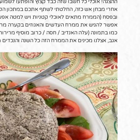
ההצגה! אוכלי כל חשבו שזה כבד קצוץ והופתעו לשמוע
אחרי מבחן אש כזה, החלטתי לשתף אתכם במתכון הקל
ובפסח (הממרח מתאים לאוכלי קטניות ויש למטה אפשר
אפשר להגיש את ממרח העדשים והאגוזים בקערה מרכזי
כמו בתמונה (עלה האנדיב / חסה / כרוב מוסיף מרירות
אגב, אצלנו מכינים את הממרח הזה כל השנה והנכדים מתים
.