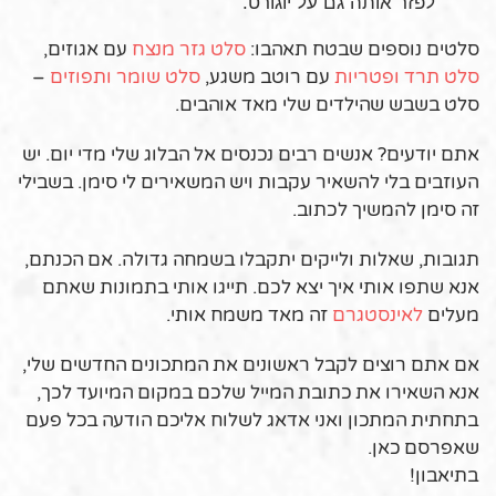
לפזר אותה גם על יוגורט.
סלטים נוספים שבטח תאהבו:
סלט גזר מנצח
עם אגוזים,
סלט תרד ופטריות
עם רוטב משגע,
סלט שומר ותפוזים
–
סלט בשבש שהילדים שלי מאד אוהבים.
אתם יודעים? אנשים רבים נכנסים אל הבלוג שלי מדי יום. יש
העוזבים בלי להשאיר עקבות ויש המשאירים לי סימן. בשבילי
זה סימן להמשיך לכתוב.
תגובות, שאלות ולייקים יתקבלו בשמחה גדולה. אם הכנתם,
אנא שתפו אותי איך יצא לכם. תייגו אותי בתמונות שאתם
מעלים
לאינסטגרם
זה מאד משמח אותי.
אם אתם רוצים לקבל ראשונים את המתכונים החדשים שלי,
אנא השאירו את כתובת המייל שלכם במקום המיועד לכך,
בתחתית המתכון ואני אדאג לשלוח אליכם הודעה בכל פעם
שאפרסם כאן.
בתיאבון!