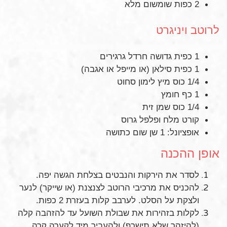
2 כפות שומשום מלא
לרוטב ויניגרט
1 כפית גדושה חרדל גרגירים
1 כפית סילאן (או מייפל או אגבה)
1/4 כוס מיץ לימון סחוט
1 כף חומץ
1/4 כוס שמן זית
קורט מלח ופלפל גרוס
אופציונל: 1 שן שום כתושה
אופן ההכנה
לסדר את הירקות והנבטים בצלחת הגשה יפה.
להכניס את מרכיבי הרוטב לצנצנת (או שייקר) לנער
ולצקת על הסלט. לערבב קלות בעזרת 2 כפות.
לקלות בזהירות את שבולת השועל עד להזהבה קלה
(להיזהר שלא תישרף) ולהעביר מיד לקערה קרה.