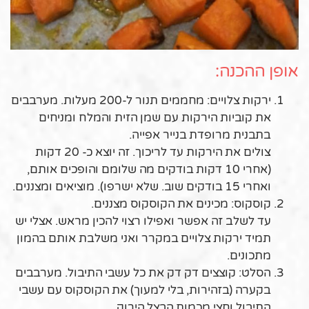
אופן ההכנה:
ירקות צלויים: מחממים תנור ל-200 מעלות. מערבבים
את קוביות הירקות עם שמן הזית והמלח ומניחים
בתבנית מרופדת בנייר אפייה.
צולים את הירקות עד לריכוך. זה יוצא כ- 20 דקות
(אחרי 10 דקות בודקים מה שלומם והופכים אותם,
ואחרי 15 בודקים שוב. שלא ישרפו). מוציאים ומצננים.
קוסקוס: מכינים את הקוסקוס מצננים.
עד לשלב זה אפשר ואפילו רצוי להכין מראש. אצלי יש
תמיד ירקות צלויים במקרר ואני משלבת אותם בהמון
מתכונים.
הסלט: קוצצים דק דק את כל עשבי התיבול. מערבבים
בקערה (בזהירות, בלי למעוך) את הקוסקוס עם עשבי
התיבול וחצי מכמות הבצל הירוק.