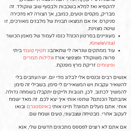
להקפיא ואז למלא בשכבות ולבסוף שוב שוקולד. זה
מבריק, מקסים וטעים, כמובן, אך הצורה לא מזכירה
סניקרס. אז אם תמצאו תבנית של מלבנים מאורכים, זו
שיטה מצוינת.
מעוניינים בסרטון הכנה? כנסו לעמוד של מאמן הכושר
.
KineleVital
עוד ממתקים שנראה לי שתאהבו:
חטיף טעמי
ביתי
פרווה משוקולד ופצפוצי אורז ו
גלילות תמרים
ופיצוחים
זריקת מרץ מפנקת.
אנשים רבים נכנסים אלי לבלוג מדי יום. יש העוזבים בלי
להשאיר עקבות ויש המשאירים לי סימן. בשבילי זה סימן
להמשיך לכתוב. לכן, תגובות ולייקים יתקבלו בשמחה גדולה.
אהבתם? הכנתם? שתפו אותי איך יצא לכם. זה מאד ישמח
אותי. אתם מעלים תמונה? תייגו אותי
באינסטגרם
ובואו
לעקוב אחרי. מבטיחה שצבעוני, טעים ושמח שם.
אם אתם לא רוצים לפספס מתכונים חדשים שלי, אנא