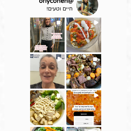
orlycohen
@
חיים וטעים!