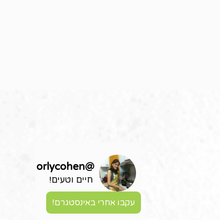
orlycohen
@
חיים וטעים!
עקבו אחרי באינסטגרם!