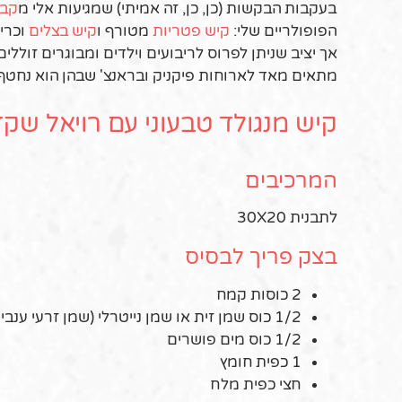
בעקבות הבקשות (כן, כן, זה אמיתי) שמגיעות אלי מ
קבו
הפופולריים שלי:
קיש פטריות
מטורף ו
קיש בצלים
וכרי
אך יציב שניתן לפרוס לריבועים וילדים ומבוגרים זוללי
מתאים מאד לארוחות פיקניק ובראנצ' שבהן הוא נחטף 
קיש מנגולד טבעוני עם רויאל שקד
המרכיבים
לתבנית 30X20
בצק פריך לבסיס
2 כוסות קמח
1/2 כוס שמן זית או שמן נייטרלי (שמן זרעי ענבים למשל)
1/2 כוס מים פושרים
1 כפית חומץ
חצי כפית מלח