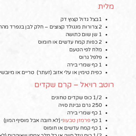
מלית
1בצל גדול קצוץ דק
2 צרורות מנגולד קצוצים – חלק לבן בנפרד מהחלק הירוק
1 שן שום כתושה
2 כפות קמח עדשים או חומוס
מלח לפי הטעם
פלפל גרוס
1 כף שמרי בירה
כפית טימין או עלי אזוב (זעתר) טריים או מיובשי
רוטב רויאל – קרם שקדים
1/2 כוס שקדים טחונים
250 גרם גבינת סויה
1 כף שמרי בירה
1 כף
פרמזן טבעונ
י (לא חובה אבל מוסיף המון)
1 כף קמח עדשים או חומוס
1/2 כוס נוזל סויה או כל חלב צמחי שאוהבים (לא ממותק)