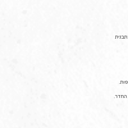
תבנית
 החדר.