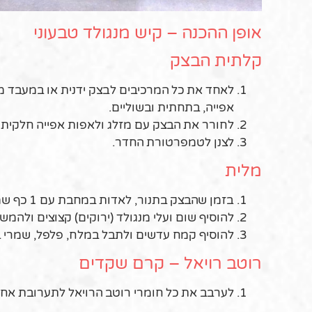
אופן ההכנה – קיש מנגולד טבעוני
קלתית הבצק
לאחד את כל המרכיבים לבצק ידנית או במעבד מז
אפייה, בתחתית ובשוליים.
לחורר את הבצק עם מזלג ולאפות אפייה חלקית ב-190מעלות במשך כ- 15 דקות, עד שמתייצב ומז
לצנן לטמפרטורת החדר.
מלית
בזמן שהבצק בתנור, לאדות במחבת עם 1 כף שמן זית את החלק הלבן של המנגולד עם בצל קצוץ עד לריכוך ושקיפות.
להוסיף שום ועלי מנגולד (ירוקים) קצוצים ולהמ
להוסיף קמח עדשים ולתבל במלח, פלפל, שמרי ב
רוטב רויאל – קרם שקדים
לערבב את כל חומרי רוטב הרויאל לתערובת אחי