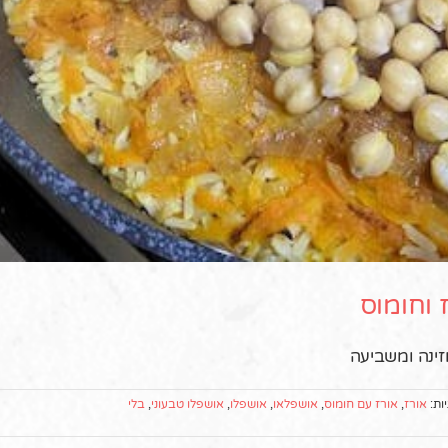
 וחומוס
ינה ומשביעה
ות:
אורז
,
אורז עם חומוס
,
אושפלאו
,
אושפלו
,
אושפלו טבעוני
,
בלי