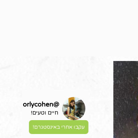
orlycohen
@
חיים וטעים!
עקבו אחרי באינסטגרם!