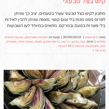
קיש בצל טבעוני
מתכון לקיש בצל טבעוני עשיר בטעמים, יציב כך שניתן
לפרוס ממנו מנות בלי שום קושי. מאפה שניתן להכין לאירוח
בלי פשרות בטעם ובמרקם. מתאים במיוחד לעג השבועות
מאת:
חיים וטעים
|
30/05/2019
|
קטגוריות:
מתכונים שאהבתם
,
קציצות ומאפים
מלוחים
|
תגיות:
בצל
,
טבעוני
,
כרישה
,
כרישה מתכון
,
מאפה
,
מאפה מלוח
,
פשטידה
,
קיש
,
קיש טבעוני
,
שבועות
|
48 תגובות
קרא עוד >