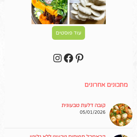
עוד פוסטים
Instagram
Facebook
Pinterest
עקבו אחרי באינסטגרם!
מתכונים אחרונים
קובה דלעת טבעונית
05/01/2026
קראמבל תפוחים טבעוני ללא גלוטן