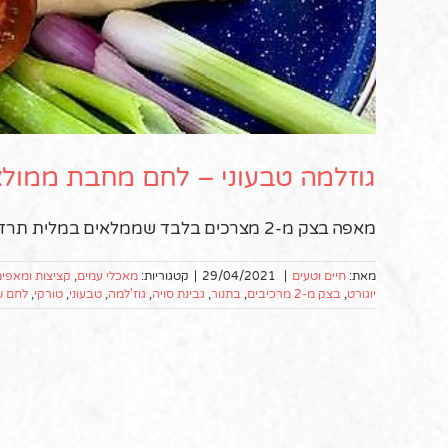
גוזלמה טבעוני – לחם מחבת ממול
מאפה בצק מ-2 מצרכים בלבד שממלאים במלית תרד גבינתית. כמה קל ככה טעים
מאת:
חיים וטעים
|
29/04/2021
|
קטגוריות:
מאכלי עמים
,
קציצות ומאפים
יוגורט
,
בצק מ-2 מרכיבים
,
בתנור
,
גבינת סויה
,
גוז'למה
,
טבעוני
,
טורקי
,
לחם ש