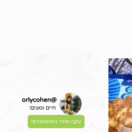
orlycohen
@
חיים וטעים!
עקבו אחרי באינסטגרם!
מא