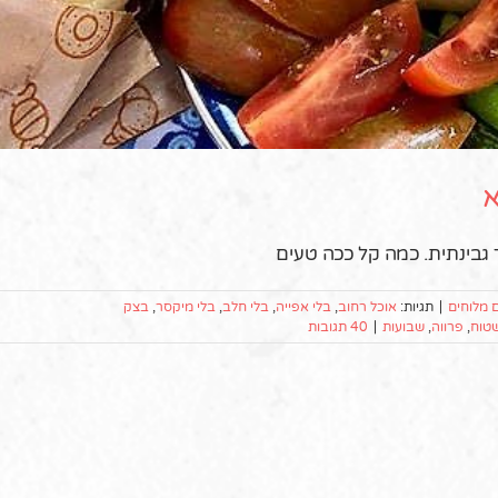
א
 מלוחים
|
תגיות:
אוכל רחוב
,
בלי אפייה
,
בלי חלב
,
בלי מיקסר
,
בצק
טוח
,
פרווה
,
שבועות
|
40 תגובות