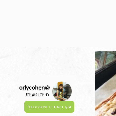
orlycohen
@
חיים וטעים!
עקבו אחרי באינסטגרם!