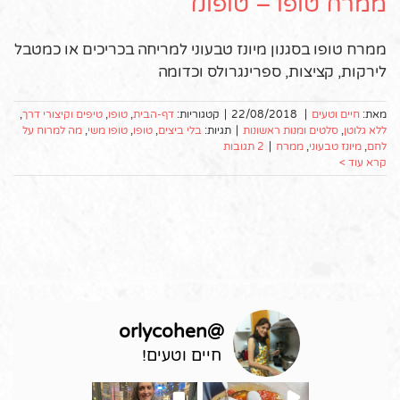
ממרח טופו – טופונז
ממרח טופו בסגנון מיונז טבעוני למריחה בכריכים או כמטבל
לירקות, קציצות, ספרינגרולס וכדומה
מאת:
חיים וטעים
|
22/08/2018
|
קטגוריות:
דף-הבית
,
טופו
,
טיפים וקיצורי דרך
,
ללא גלוטן
,
סלטים ומנות ראשונות
|
תגיות:
בלי ביצים
,
טופו
,
טופו משי
,
מה למרוח על
לחם
,
מיונז טבעוני
,
ממרח
|
2 תגובות
קרא עוד >
orlycohen
@
חיים וטעים!