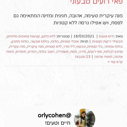
פאי רועים טבעוני
מנה עיקרית טעימה, אהובה, חגיגית ומזינה המתאימה גם
לפסח, ויש אפילו גרסה ללא קטניות
מאת:
חיים וטעים
|
16/03/2021
|
קטגוריות:
ללא גלוטן
,
קציצות ומאפים מלוחים
,
תבשילי ירקות וקטניות
|
תגיות:
אוכלי קטניות
,
בולונז
,
בולונז טבעוני
,
בולונז מתכון
,
בולונז צמחוני
,
בלי קטניות
,
טבעוני
,
ליל סדר
,
ללא קטניות
,
מנה עיקרית
,
מנה עקרית
,
מתכון לבולונז
,
פאי רועים
,
פירה
,
פסח
,
פשטידה
,
רוטב בולונז
,
תפו״א
,
תפודים
,
תפוח
אדמה
,
תפוחי אדמה
|
23 תגובות
קרא עוד >
orlycohen
@
חיים וטעים!