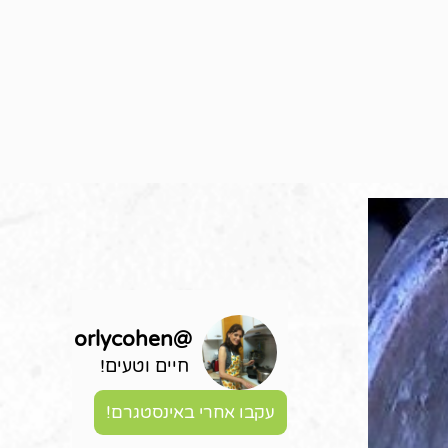
orlycohen
@
חיים וטעים!
עקבו אחרי באינסטגרם!