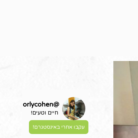
orlycohen
@
חיים וטעים!
עקבו אחרי באינסטגרם!
ל