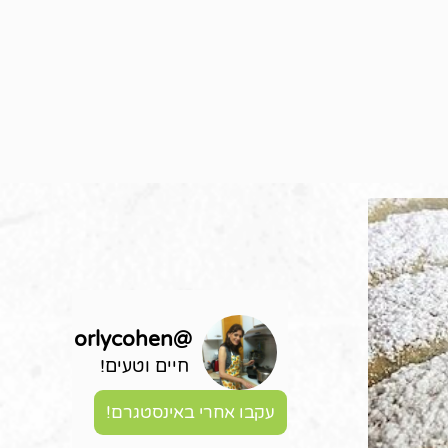
orlycohen
@
חיים וטעים!
עקבו אחרי באינסטגרם!