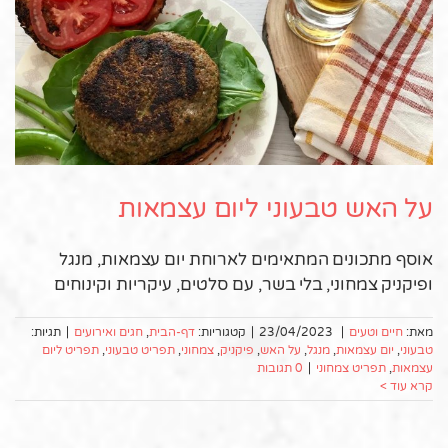
על האש טבעוני ליום עצמאות
אוסף מתכונים המתאימים לארוחת יום עצמאות, מנגל
ופיקניק צמחוני, בלי בשר, עם סלטים, עיקריות וקינוחים
מאת:
חיים וטעים
|
23/04/2023
|
קטגוריות:
דף-הבית
,
חגים ואירועים
|
תגיות:
טבעוני
,
יום עצמאות
,
מנגל
,
על האש
,
פיקניק
,
צמחוני
,
תפריט טבעוני
,
תפריט ליום
עצמאות
,
תפריט צמחוני
|
0 תגובות
קרא עוד >