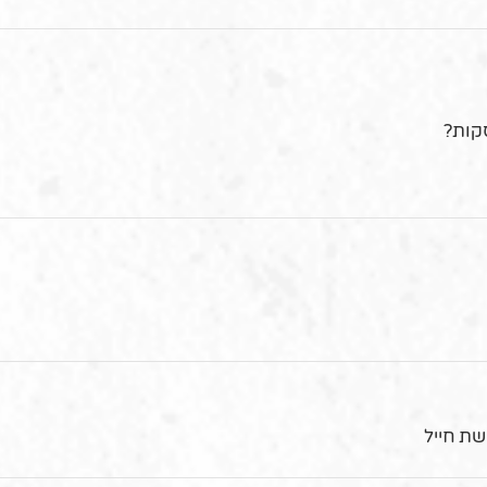
קות?
שת חייל