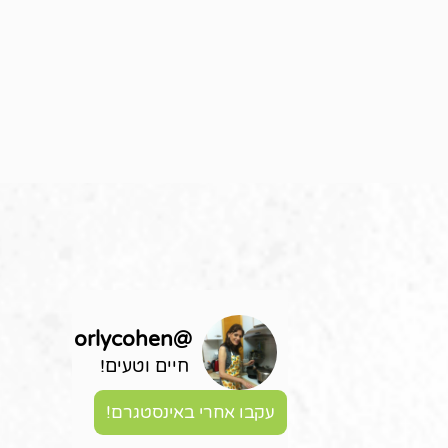
orlycohen
@
חיים וטעים!
עקבו אחרי באינסטגרם!