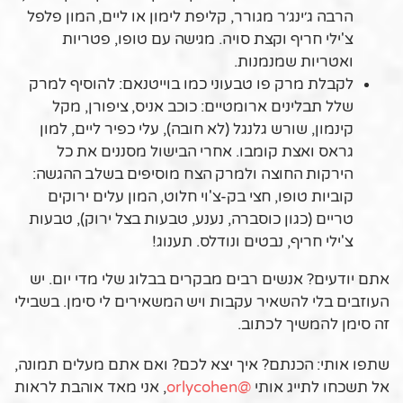
הרבה ג׳ינג׳ר מגורר, קליפת לימון או ליים, המון פלפל
צ'ילי חריף וקצת סויה. מגישה עם טופו, פטריות
ואטריות שמנמנות.
לקבלת מרק פו טבעוני כמו בוייטנאם: להוסיף למרק
שלל תבלינים ארומטיים: כוכב אניס, ציפורן, מקל
קינמון, שורש גלנגל (לא חובה), עלי כפיר ליים, למון
גראס ואצת קומבו. אחרי הבישול מסננים את כל
הירקות החוצה ולמרק הצח מוסיפים בשלב ההגשה:
קוביות טופו, חצי בק-צ'וי חלוט, המון עלים ירוקים
טריים (כגון כוסברה, נענע, טבעות בצל ירוק), טבעות
צ'ילי חריף, נבטים ונודלס. תענוג!
אתם יודעים? אנשים רבים מבקרים בבלוג שלי מדי יום. יש
העוזבים בלי להשאיר עקבות ויש המשאירים לי סימן. בשבילי
זה סימן להמשיך לכתוב.
שתפו אותי: הכנתם? איך יצא לכם? ואם אתם מעלים תמונה,
אל תשכחו לתייג אותי
@orlycohen
, אני מאד אוהבת לראות