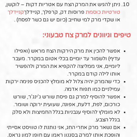
ניתן להגיש את המרק הצח עם אטריות דקות – לוקשן,
טורטיות כוסמת
פרוסות דק, קרפלך, קניידלך
קניידלך
או שקדי מרק למי שחייב (כיום יש גם כשר לפסח) .
טיפים וגיוונים למרק צח טבעוני:
אפשר להכין את מרק הירקות הצח מראש (ואפילו
עדיף) ולשמור עד יומיים בכלי אטום במקרר. מעבר
ליומיים, אני ממליצה להקפיא את המרק ולהפשיר
אותו לילה קודם במקרר.
כדי שהמרק יהיה צלול לא מומלץ להכניס פנימה ירקות
עמילניים כמו תפוח אדמה.
אפשר להוסיף למרק גם פיסת שורש ג'ינג'ר, שורש
כורכום, לפת, דלעת, אפונה, שעועית ירוקה ושומר.
לא מומלץ להוסיף עגבניות בגלל החמיצות ולא סלק
בגלל הצבע.
אם נשאר מרק אחרי החג, אני נותנת לו טוויסט אסייתי
והופכת אותו למרק בסגנון ראמן עם חופן למון גראס,