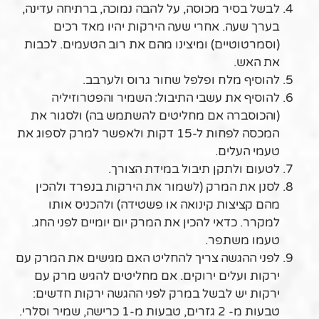
לבשל בסיר מכוסה, על להבה נמוכה, ברתיחה עדינה,
בערך שעה. אחרי שעה הירקות יהיו מאד רכים
(וסמרטוטיים) ומיצינו מהם את רוב הטעמים. לכבות
את האש.
להוסיף מלח ופלפל שחור גרוס ולערבב.
להוסיף את עשבי התיבול: השמיר והפטרוזיליה
(והכוסברה אם מחליטים להשתמש בה) ולסגור את
המכסה לפחות ל-15 דקות ולאפשר למרק לספוג את
טעמי העלים.
לטעום ולתקן תיבול במידת הצורך.
לסנן את המרק (לשמור את הירקות בנפרד ולהכין
מהם קציצות קינואה או פשטידה) ולהכניס אותו
למקרר. כדאי להכין את המרק יום יומיים לפני החג.
טעמו משתפר.
לפני ההגשה צריך להחליט האם מגישים את המרק עם
ירקות ועלים ירוקים. אם מחליטים להגיש מרק עם
ירקות יש לבשל במרק לפני ההגשה ירקות חדשים:
טבעות מ- 2 גזרים, טבעות מ-1 כרישה, שמיר וסלרי.