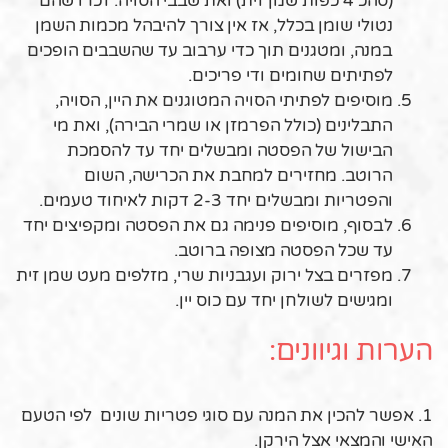
(סהכ 4 כפות שמן זית) ואת שבבי הסויה. זכרו שהם
נטולי שומן בכלל, אז אין צורך להיבהל מכמות השמן
במנה, ומטגנים תוך כדי ערבוב עד שהשבבים הופכים
לפתיתים שחומים ודי פריכים.
מוסיפים לפתיתי הסויה המטוגנים את היין, הסויה,
התבלינים (כולל הפרמזן או שמרי הבירה), ואת מי
הבישול של הפסטה ומבשלים יחד עד להסמכת
הרוטב. מחזירים למחבת את הכרישה, השום
והפטריות ומבשלים יחד 2-3 דקות לאיחוד טעמים.
לבסוף, מוסיפים פנימה גם את הפסטה ומקפיצים יחד
עד שכל הפסטה מצופה ברוטב.
מפזרים בצל ירוק ועגבניות שרי, מזלפים מעט שמן זית
ומגישים לשולחן יחד עם כוס יין.
הערות וגיוונים:
1. אפשר להכין את המנה עם סוגי פטריות שונים לפי הטעם
האישי והמצאי אצל הירקן.