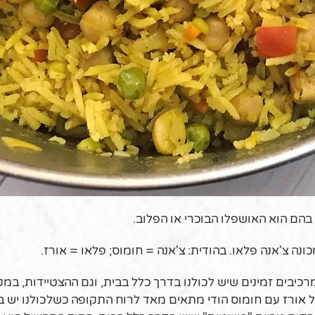
בהם הוא האושפלו הבוכרי או הפלוב.
נה צ'אנה פלאו. בהודית: צ'אנה = חומוס; פלאו = אורז.
רכיבים זמינים שיש לכולנו בדרך כלל בבית, וגם ההצטיידות, במק
ל אורז עם חומוס הודי מתאים מאד לרוח התקופה כשלכולנו יש ב