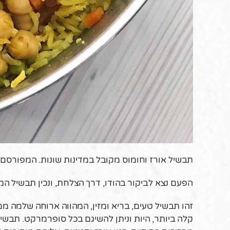
תבשיל אורז וחומוס מקובל במדינות שונות. המפורסם 
הפעם נצא לביקור בהודו, דרך הצלחת, ונכין תבשיל המכו
זהו תבשיל טעים, בריא ומזין, המהווה ארוחה שלמה ממ
קלה ביותר, היות וניתן להשיגם בכל סופרמרקט. תבשי