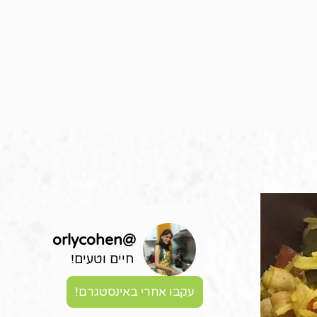
orlycohen
@
חיים וטעים!
עקבו אחרי באינסטגרם!