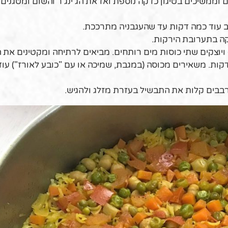
וממשיכים בטיגון כדקה נוספת ואז את הג’ינג'ר והשום ומטגנים
ב עוד כמה דקות עד שהעגבניה מתרככת.
קה בתערובת הירקות.
וצקים שתי כוסות מים רותחים. מביאים לרתיחה ומקטינים את 
סים את הסיר ומבשלים על להבה נמוכה 5-6 דקות. משאירים מכוסה (במגבת, שמיכה או עם "כובע לאורז")
רבבים קלות את התבשיל בעזרת מזלג ולהגיש.