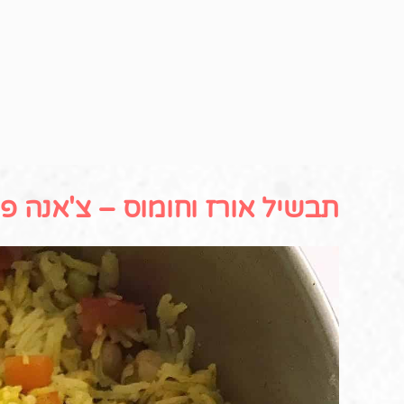
תבשיל אורז וחומוס – צ'אנה פ