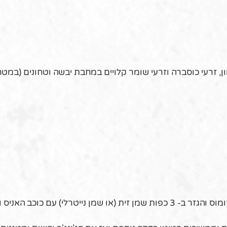
מון, זרעי כוסברה וזרעי שומר קלויים במחבת יבשה וטחונים (במטח
בסיר רחב (מותאם לאורז) מטגנים את הבצל, החומוס והגזר ב- 3 כפות שמן זית (או שמן נייטרלי) עם כוכב ה